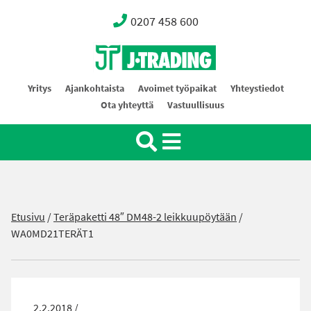
0207 458 600
Oy J-Trading Ab
Yritys
Ajankohtaista
Avoimet työpaikat
Yhteystiedot
Ota yhteyttä
Vastuullisuus
Etusivu
/
Teräpaketti 48″ DM48-2 leikkuupöytään
/
WA0MD21TERÄT1
2.2.2018 /