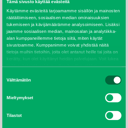
elokuu 2024
Tämä sivusto käyttää evästeitä
Käytämme evästeitä tarjoamamme sisällön ja mainosten
syyskuu 2023
räätälöimiseen, sosiaalisen median ominaisuuksien
tukemiseen ja kävijämäärämme analysoimiseen. Lisäksi
joulukuu 2022
jaamme sosiaalisen median, mainosalan ja analytiikka-
alan kumppaneillemme tietoja siitä, miten käytät
huhtikuu 2022
sivustoamme. Kumppanimme voivat yhdistää näitä
tietoja muihin tietoihin, joita olet antanut heille tai joita on
helmikuu 2022
kerätty, kun olet käyttänyt heidän palvelujaan. Voit lukea
lisää evästeistä sekä muuttaa hyväksyntääsi
evästeet
joulukuu 2021
sivulta.
Suostumuksen
Välttämätön
valinta
lokakuu 2021
Mieltymykset
kesäkuu 2021
tammikuu 2021
Tilastot