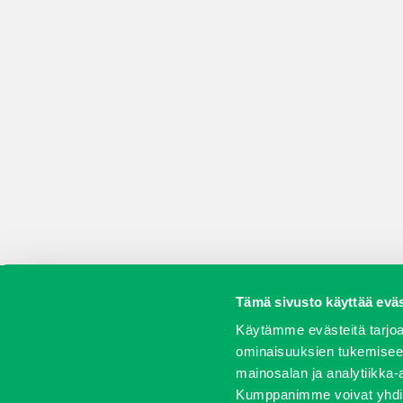
Tämä sivusto käyttää eväs
Koneet
Vaihtokoneet
Kalusteet
Huolto j
Käytämme evästeitä tarjoa
ominaisuuksien tukemisee
mainosalan ja analytiikka-
Kumppanimme voivat yhdistää 