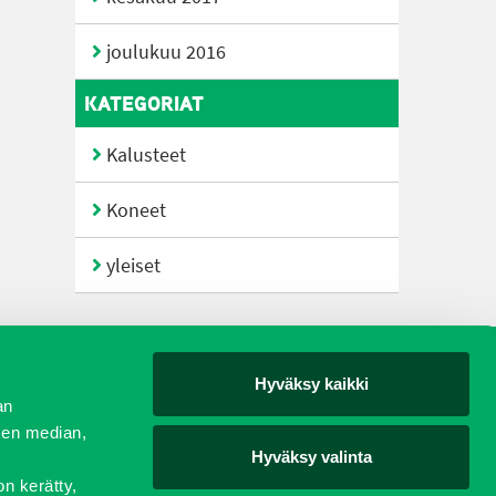
joulukuu 2016
KATEGORIAT
Kalusteet
Koneet
yleiset
Hyväksy kaikki
yjät
an
sen median,
Hyväksy valinta
on kerätty,