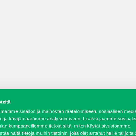
teitä
a varaosat
Verkkokauppa
JT Vuokrakone
Jälleenmy
mamme sisällön ja mainosten räätälöimiseen, sosiaalisen medi
n ja kävijämäärämme analysoimiseen. Lisäksi jaamme sosiaali
alan kumppaneillemme tietoja siitä, miten käytät sivustoamme.
näitä tietoja muihin tietoihin, joita olet antanut heille tai joita 