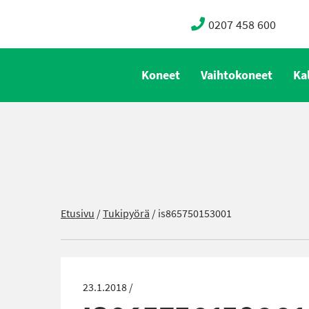
0207 458 600
Koneet
Vaihtokoneet
Ka
Etusivu
/
Tukipyörä
/
is865750153001
23.1.2018 /