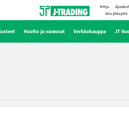
Yritys
Ajankoh
Ota yhteyttä
Oy J-Trading Ab
lusteet
Huolto ja varaosat
Verkkokauppa
JT Vu