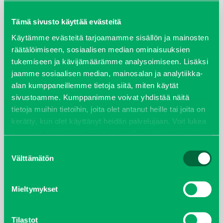
maaliskuu 2026
Tämä sivusto käyttää evästeitä
elokuu 2024
Käytämme evästeitä tarjoamamme sisällön ja mainosten
räätälöimiseen, sosiaalisen median ominaisuuksien
tukemiseen ja kävijämäärämme analysoimiseen. Lisäksi
syyskuu 2023
jaamme sosiaalisen median, mainosalan ja analytiikka-
alan kumppaneillemme tietoja siitä, miten käytät
joulukuu 2022
sivustoamme. Kumppanimme voivat yhdistää näitä
tietoja muihin tietoihin, joita olet antanut heille tai joita on
huhtikuu 2022
kerätty, kun olet käyttänyt heidän palvelujaan. Voit lukea
lisää evästeistä sekä muuttaa hyväksyntääsi
evästeet
helmikuu 2022
sivulta.
Suostumuksen
Välttämätön
valinta
joulukuu 2021
lokakuu 2021
Mieltymykset
kesäkuu 2021
Tilastot