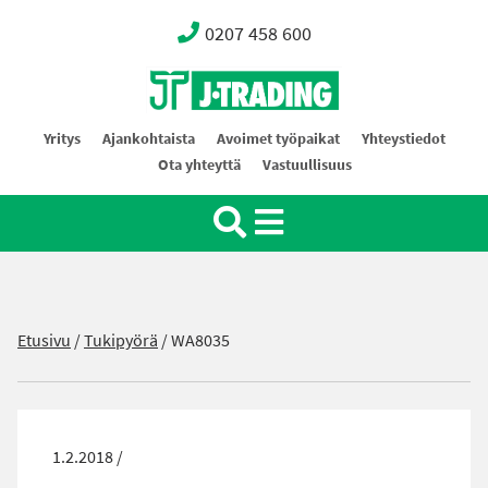
0207 458 600
Oy J-Trading Ab
Yritys
Ajankohtaista
Avoimet työpaikat
Yhteystiedot
Ota yhteyttä
Vastuullisuus
Etusivu
/
Tukipyörä
/
WA8035
1.2.2018 /