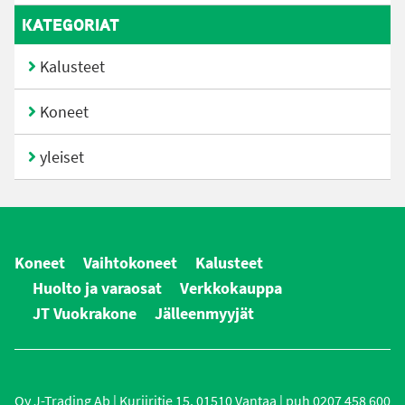
KATEGORIAT
Kalusteet
Koneet
yleiset
Koneet
Vaihtokoneet
Kalusteet
Huolto ja varaosat
Verkkokauppa
JT Vuokrakone
Jälleenmyyjät
Oy J-Trading Ab | Kuriiritie 15, 01510 Vantaa | puh 0207 458 600