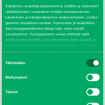
syyskuu 2023
Käytämme evästeitä tarjoamamme sisällön ja mainosten
räätälöimiseen, sosiaalisen median ominaisuuksien
tukemiseen ja kävijämäärämme analysoimiseen. Lisäksi
joulukuu 2022
jaamme sosiaalisen median, mainosalan ja analytiikka-
alan kumppaneillemme tietoja siitä, miten käytät
huhtikuu 2022
sivustoamme. Kumppanimme voivat yhdistää näitä
tietoja muihin tietoihin, joita olet antanut heille tai joita on
helmikuu 2022
kerätty, kun olet käyttänyt heidän palvelujaan. Voit lukea
lisää evästeistä sekä muuttaa hyväksyntääsi
evästeet
joulukuu 2021
sivulta.
Suostumuksen
Välttämätön
valinta
lokakuu 2021
kesäkuu 2021
Mieltymykset
tammikuu 2021
Tilastot
helmikuu 2020