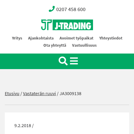
0207 458 600
Oy J-Trading Ab
Yritys
Ajankohtaista
Avoimet työpaikat
Yhteystiedot
Ota yhteyttä
Vastuullisuus
Etusivu
/
Vastaterän ruuvi
/
JA3009138
9.2.2018 /