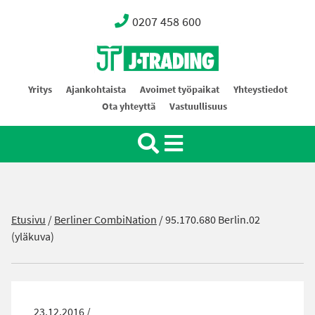
0207 458 600
Oy J-Trading Ab
Yritys
Ajankohtaista
Avoimet työpaikat
Yhteystiedot
Ota yhteyttä
Vastuullisuus
Etusivu
/
Berliner CombiNation
/
95.170.680 Berlin.02
(yläkuva)
23.12.2016 /