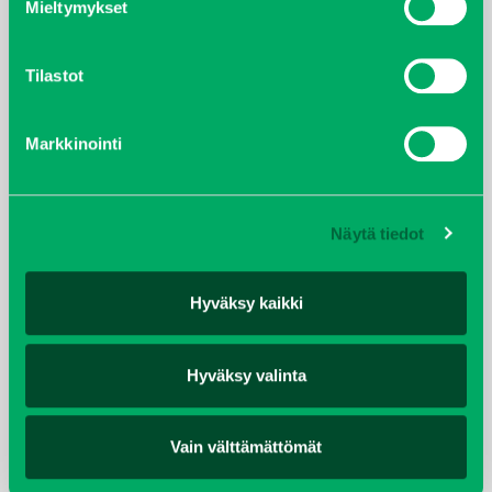
Mieltymykset
joulukuu 2021
Tilastot
lokakuu 2021
kesäkuu 2021
Markkinointi
tammikuu 2021
Näytä tiedot
helmikuu 2020
joulukuu 2019
Hyväksy kaikki
huhtikuu 2019
Hyväksy valinta
helmikuu 2019
Vain välttämättömät
elokuu 2018