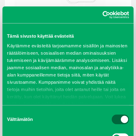
Tämä sivusto käyttää evästeitä
ARKISTOT
Käytämme evästeitä tarjoamamme sisällön ja mainosten
maaliskuu 2026
räätälöimiseen, sosiaalisen median ominaisuuksien
tukemiseen ja kävijämäärämme analysoimiseen. Lisäksi
jaamme sosiaalisen median, mainosalan ja analytiikka-
elokuu 2024
alan kumppaneillemme tietoja siitä, miten käytät
sivustoamme. Kumppanimme voivat yhdistää näitä
syyskuu 2023
tietoja muihin tietoihin, joita olet antanut heille tai joita on
kerätty, kun olet käyttänyt heidän palvelujaan. Voit lukea
joulukuu 2022
lisää evästeistä sekä muuttaa hyväksyntääsi
evästeet
sivulta.
Suostumuksen
huhtikuu 2022
Välttämätön
valinta
helmikuu 2022