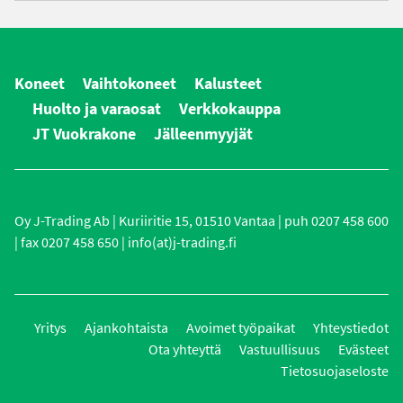
Koneet
Vaihtokoneet
Kalusteet
Huolto ja varaosat
Verkkokauppa
JT Vuokrakone
Jälleenmyyjät
Oy J-Trading Ab | Kuriiritie 15, 01510 Vantaa | puh 0207 458 600
| fax 0207 458 650 | info(at)j-trading.fi
Yritys
Ajankohtaista
Avoimet työpaikat
Yhteystiedot
Ota yhteyttä
Vastuullisuus
Evästeet
Tietosuojaseloste