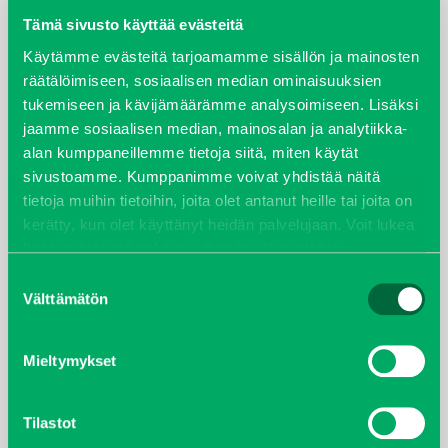
Tämä sivusto käyttää evästeitä
elokuu 2024
Käytämme evästeitä tarjoamamme sisällön ja mainosten
räätälöimiseen, sosiaalisen median ominaisuuksien
syyskuu 2023
tukemiseen ja kävijämäärämme analysoimiseen. Lisäksi
jaamme sosiaalisen median, mainosalan ja analytiikka-
joulukuu 2022
alan kumppaneillemme tietoja siitä, miten käytät
sivustoamme. Kumppanimme voivat yhdistää näitä
huhtikuu 2022
tietoja muihin tietoihin, joita olet antanut heille tai joita on
kerätty, kun olet käyttänyt heidän palvelujaan. Voit lukea
helmikuu 2022
lisää evästeistä sekä muuttaa hyväksyntääsi
evästeet
sivulta.
Suostumuksen
joulukuu 2021
Välttämätön
valinta
lokakuu 2021
Mieltymykset
kesäkuu 2021
Tilastot
tammikuu 2021