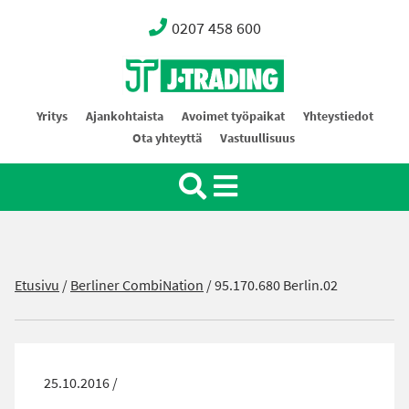
0207 458 600
Oy J-Trading Ab
Yritys
Ajankohtaista
Avoimet työpaikat
Yhteystiedot
Ota yhteyttä
Vastuullisuus
Etusivu
/
Berliner CombiNation
/
95.170.680 Berlin.02
25.10.2016 /