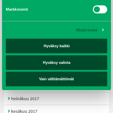
Markkinointi
helmikuu 2020
joulukuu 2019
Näytä tiedot
huhtikuu 2019
Hyväksy kaikki
helmikuu 2019
elokuu 2018
Hyväksy valinta
tammikuu 2018
Vain välttämättömät
joulukuu 2017
heinäkuu 2017
kesäkuu 2017