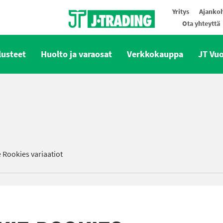
Yritys
Ajankoh
Ota yhteyttä
Oy J-Trading Ab
lusteet
Huolto ja varaosat
Verkkokauppa
JT Vu
Rookies variaatiot