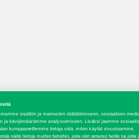
teitä
a varaosat
Verkkokauppa
JT Vuokrakone
Jälleenmy
mamme sisällön ja mainosten räätälöimiseen, sosiaalisen medi
n ja kävijämäärämme analysoimiseen. Lisäksi jaamme sosiaali
alan kumppaneillemme tietoja siitä, miten käytät sivustoamme.
näitä tietoja muihin tietoihin, joita olet antanut heille tai joita 