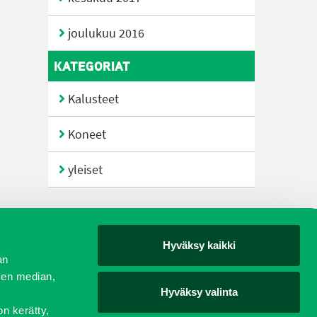
joulukuu 2016
KATEGORIAT
Kalusteet
Koneet
yleiset
Hyväksy kaikki
yjät
an
sen median,
Hyväksy valinta
on kerätty,