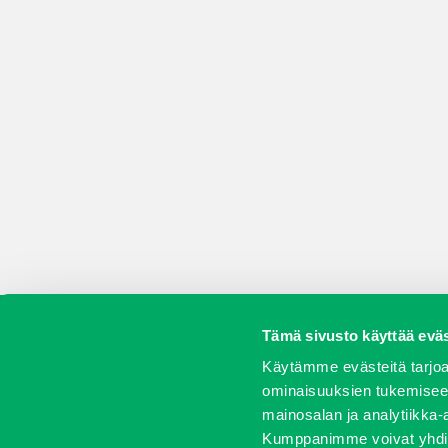
Tämä sivusto käyttää eväs
Koneet
Vaihtokoneet
Kalusteet
Huolto j
Käytämme evästeitä tarjoa
ominaisuuksien tukemisee
mainosalan ja analytiikka-
Kumppanimme voivat yhdistää 