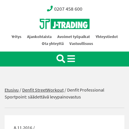
0207 458 600
Oy J-Trading Ab
Yritys
Ajankohtaista
Avoimet työpaikat
Yhteystiedot
Ota yhteyttä
Vastuullisuus
Etusivu
/
Denfit StreetWorkout
/
Denfit Professional
Sportpoint: säädettävä levypainovastus
8.11.2016 /