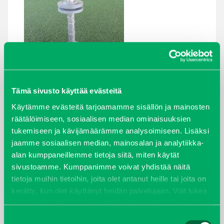
Tämä sivusto käyttää evästeitä
Käytämme evästeitä tarjoamamme sisällön ja mainosten
räätälöimiseen, sosiaalisen median ominaisuuksien
ARKISTOT
tukemiseen ja kävijämäärämme analysoimiseen. Lisäksi
jaamme sosiaalisen median, mainosalan ja analytiikka-
maaliskuu 2026
alan kumppaneillemme tietoja siitä, miten käytät
sivustoamme. Kumppanimme voivat yhdistää näitä
elokuu 2024
tietoja muihin tietoihin, joita olet antanut heille tai joita on
kerätty, kun olet käyttänyt heidän palvelujaan. Voit lukea
syyskuu 2023
lisää evästeistä sekä muuttaa hyväksyntääsi
evästeet
sivulta.
Suostumuksen