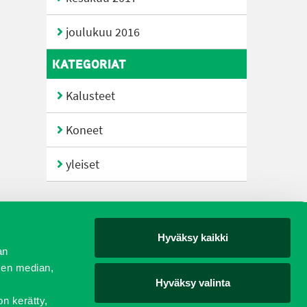
joulukuu 2016
KATEGORIAT
Kalusteet
Koneet
yleiset
Hyväksy kaikki
yjät
an
sen median,
Hyväksy valinta
on kerätty,