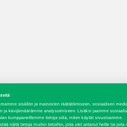
teitä
a varaosat
Verkkokauppa
JT Vuokrakone
Jälleenmy
mamme sisällön ja mainosten räätälöimiseen, sosiaalisen medi
n ja kävijämäärämme analysoimiseen. Lisäksi jaamme sosiaali
alan kumppaneillemme tietoja siitä, miten käytät sivustoamme.
näitä tietoja muihin tietoihin, joita olet antanut heille tai joita 