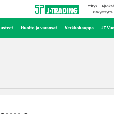
Yritys
Ajankoh
Ota yhteyttä
Oy J-Trading Ab
lusteet
Huolto ja varaosat
Verkkokauppa
JT Vu