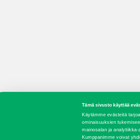
Tämä sivusto käyttää eväs
Koneet
Vaihtokoneet
Kalusteet
Huolto j
Käytämme evästeitä tarjoa
ominaisuuksien tukemisee
mainosalan ja analytiikka-
Kumppanimme voivat yhdistää 