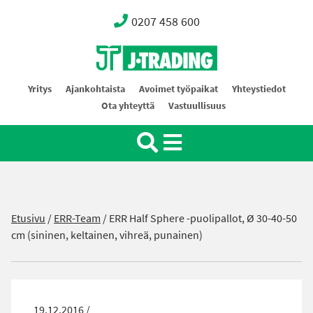
0207 458 600
Oy J-Trading Ab
Yritys
Ajankohtaista
Avoimet työpaikat
Yhteystiedot
Ota yhteyttä
Vastuullisuus
Etusivu
/
ERR-Team
/
ERR Half Sphere -puolipallot, Ø 30-40-50
cm (sininen, keltainen, vihreä, punainen)
19.12.2016 /