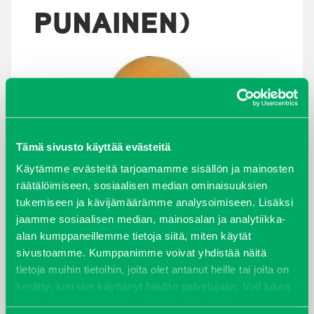
PUNAINEN)
Tämä sivusto käyttää evästeitä
Käytämme evästeitä tarjoamamme sisällön ja mainosten
räätälöimiseen, sosiaalisen median ominaisuuksien
tukemiseen ja kävijämäärämme analysoimiseen. Lisäksi
ARKISTOT
jaamme sosiaalisen median, mainosalan ja analytiikka-
alan kumppaneillemme tietoja siitä, miten käytät
maaliskuu 2026
sivustoamme. Kumppanimme voivat yhdistää näitä
tietoja muihin tietoihin, joita olet antanut heille tai joita on
elokuu 2024
kerätty, kun olet käyttänyt heidän palvelujaan. Voit lukea
lisää evästeistä sekä muuttaa hyväksyntääsi
evästeet