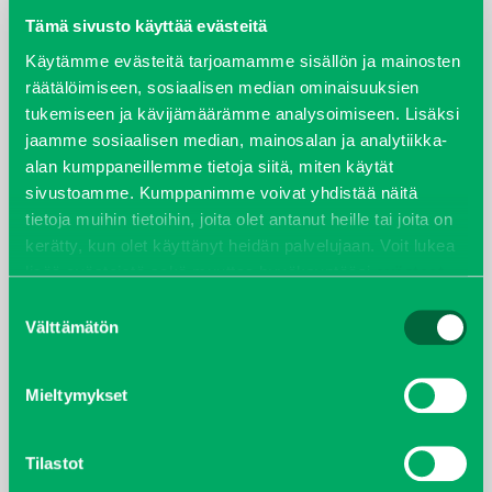
Tämä sivusto käyttää evästeitä
elokuu 2024
Käytämme evästeitä tarjoamamme sisällön ja mainosten
räätälöimiseen, sosiaalisen median ominaisuuksien
syyskuu 2023
tukemiseen ja kävijämäärämme analysoimiseen. Lisäksi
jaamme sosiaalisen median, mainosalan ja analytiikka-
joulukuu 2022
alan kumppaneillemme tietoja siitä, miten käytät
sivustoamme. Kumppanimme voivat yhdistää näitä
huhtikuu 2022
tietoja muihin tietoihin, joita olet antanut heille tai joita on
kerätty, kun olet käyttänyt heidän palvelujaan. Voit lukea
helmikuu 2022
lisää evästeistä sekä muuttaa hyväksyntääsi
evästeet
sivulta.
Suostumuksen
joulukuu 2021
Välttämätön
valinta
lokakuu 2021
Mieltymykset
kesäkuu 2021
Tilastot
tammikuu 2021