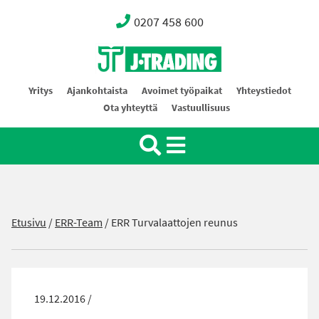
0207 458 600
Oy J-Trading Ab
Yritys
Ajankohtaista
Avoimet työpaikat
Yhteystiedot
Ota yhteyttä
Vastuullisuus
Etusivu
/
ERR-Team
/
ERR Turvalaattojen reunus
19.12.2016 /