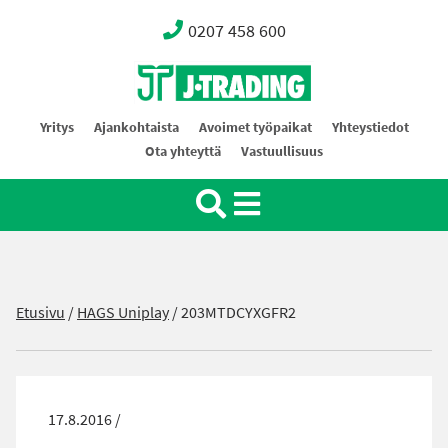
0207 458 600
Oy J-Trading Ab
Yritys
Ajankohtaista
Avoimet työpaikat
Yhteystiedot
Ota yhteyttä
Vastuullisuus
Etusivu
/
HAGS Uniplay
/
203MTDCYXGFR2
17.8.2016 /