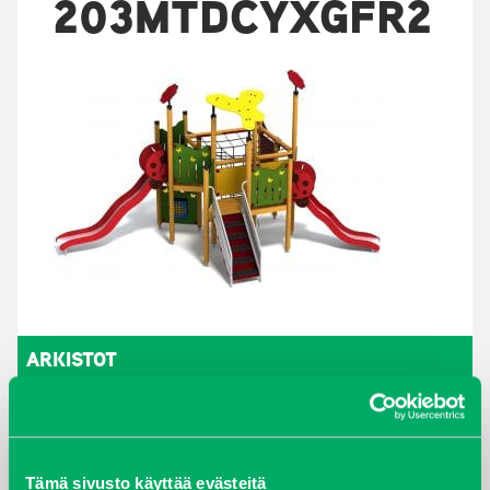
203MTDCYXGFR2
ARKISTOT
maaliskuu 2026
elokuu 2024
Tämä sivusto käyttää evästeitä