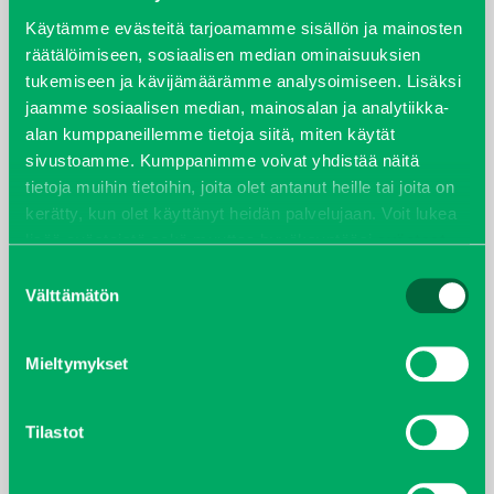
syyskuu 2023
Käytämme evästeitä tarjoamamme sisällön ja mainosten
räätälöimiseen, sosiaalisen median ominaisuuksien
tukemiseen ja kävijämäärämme analysoimiseen. Lisäksi
joulukuu 2022
jaamme sosiaalisen median, mainosalan ja analytiikka-
alan kumppaneillemme tietoja siitä, miten käytät
huhtikuu 2022
sivustoamme. Kumppanimme voivat yhdistää näitä
tietoja muihin tietoihin, joita olet antanut heille tai joita on
helmikuu 2022
kerätty, kun olet käyttänyt heidän palvelujaan. Voit lukea
lisää evästeistä sekä muuttaa hyväksyntääsi
evästeet
joulukuu 2021
sivulta.
Suostumuksen
Välttämätön
valinta
lokakuu 2021
kesäkuu 2021
Mieltymykset
tammikuu 2021
Tilastot
helmikuu 2020