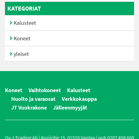
KATEGORIAT
Kalusteet
Koneet
yleiset
Koneet
Vaihtokoneet
Kalusteet
Huolto ja varaosat
Verkkokauppa
JT Vuokrakone
Jälleenmyyjät
Oy J-Trading Ab | Kuriiritie 15, 01510 Vantaa | puh 0207 458 600