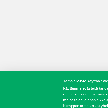
Tämä sivusto käyttää eväs
Koneet
Vaihtokoneet
Kalusteet
Huolto j
Käytämme evästeitä tarjoa
ominaisuuksien tukemisee
mainosalan ja analytiikka-
Kumppanimme voivat yhdistää 