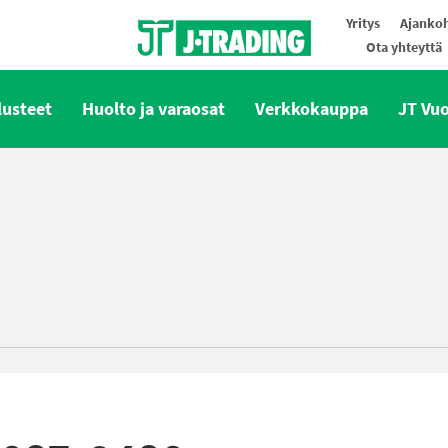
Yritys
Ajankoh
Ota yhteyttä
Oy J-Trading Ab
lusteet
Huolto ja varaosat
Verkkokauppa
JT Vu