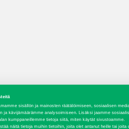
teitä
a varaosat
Verkkokauppa
JT Vuokrakone
Jälleenmy
mamme sisällön ja mainosten räätälöimiseen, sosiaalisen medi
n ja kävijämäärämme analysoimiseen. Lisäksi jaamme sosiaali
alan kumppaneillemme tietoja siitä, miten käytät sivustoamme.
näitä tietoja muihin tietoihin, joita olet antanut heille tai joita 