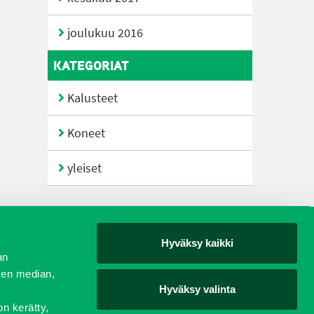
joulukuu 2016
KATEGORIAT
Kalusteet
Koneet
yleiset
Hyväksy kaikki
yjät
an
sen median,
Hyväksy valinta
on kerätty,