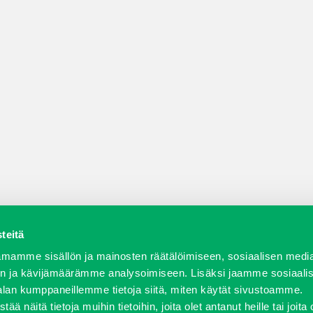
teitä
a varaosat
Verkkokauppa
JT Vuokrakone
Jälleenmy
mamme sisällön ja mainosten räätälöimiseen, sosiaalisen medi
n ja kävijämäärämme analysoimiseen. Lisäksi jaamme sosiaali
alan kumppaneillemme tietoja siitä, miten käytät sivustoamme.
näitä tietoja muihin tietoihin, joita olet antanut heille tai joita 