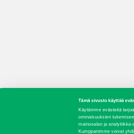
Tämä sivusto käyttää eväs
Koneet
Vaihtokoneet
Kalusteet
Huolto j
Käytämme evästeitä tarjoa
ominaisuuksien tukemisee
mainosalan ja analytiikka-
Kumppanimme voivat yhdistää 