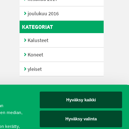
joulukuu 2016
KATEGORIAT
Kalusteet
Koneet
yleiset
Hyväksy kaikki
yjät
an
sen median,
Hyväksy valinta
on kerätty,