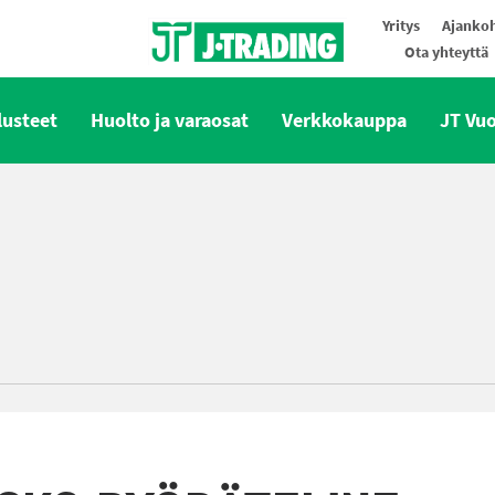
Yritys
Ajankoh
Ota yhteyttä
Oy J-Trading Ab
lusteet
Huolto ja varaosat
Verkkokauppa
JT Vu