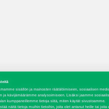
teitä
a varaosat
Verkkokauppa
JT Vuokrakone
Jälleenmy
mamme sisällön ja mainosten räätälöimiseen, sosiaalisen medi
n ja kävijämäärämme analysoimiseen. Lisäksi jaamme sosiaali
alan kumppaneillemme tietoja siitä, miten käytät sivustoamme.
näitä tietoja muihin tietoihin, joita olet antanut heille tai joita 