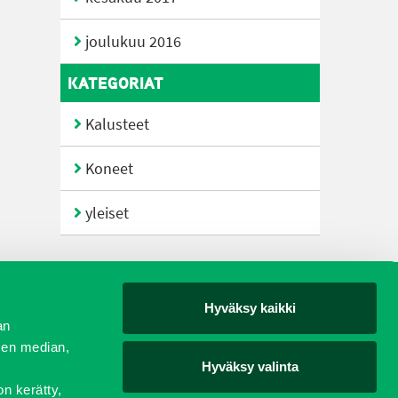
joulukuu 2016
KATEGORIAT
Kalusteet
Koneet
yleiset
Hyväksy kaikki
yjät
an
sen median,
Hyväksy valinta
on kerätty,