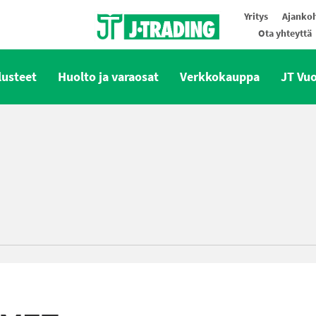
Yritys
Ajankoh
Ota yhteyttä
Oy J-Trading Ab
lusteet
Huolto ja varaosat
Verkkokauppa
JT Vu