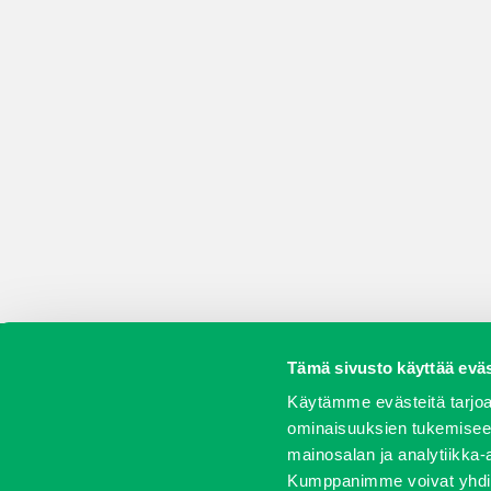
Tämä sivusto käyttää eväs
Koneet
Vaihtokoneet
Kalusteet
Huolto j
Käytämme evästeitä tarjoa
ominaisuuksien tukemisee
mainosalan ja analytiikka-
Kumppanimme voivat yhdistää 