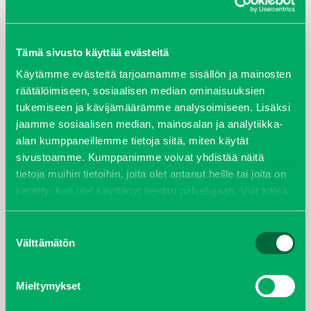
ARKISTOT
Tämä sivusto käyttää evästeitä
maaliskuu 2026
Käytämme evästeitä tarjoamamme sisällön ja mainosten
räätälöimiseen, sosiaalisen median ominaisuuksien
elokuu 2024
tukemiseen ja kävijämäärämme analysoimiseen. Lisäksi
jaamme sosiaalisen median, mainosalan ja analytiikka-
syyskuu 2023
alan kumppaneillemme tietoja siitä, miten käytät
sivustoamme. Kumppanimme voivat yhdistää näitä
joulukuu 2022
tietoja muihin tietoihin, joita olet antanut heille tai joita on
kerätty, kun olet käyttänyt heidän palvelujaan. Voit lukea
huhtikuu 2022
lisää evästeistä sekä muuttaa hyväksyntääsi
evästeet
sivulta.
Suostumuksen
helmikuu 2022
Välttämätön
valinta
joulukuu 2021
Mieltymykset
lokakuu 2021