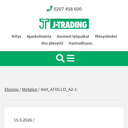
0207 458 600
Oy J-Trading Ab
Yritys
Ajankohtaista
Avoimet työpaikat
Yhteystiedot
Ota yhteyttä
Vastuullisuus
Etusivu
/
Metalco
/
met_ATOLLO_A2-1
15.5.2026 /