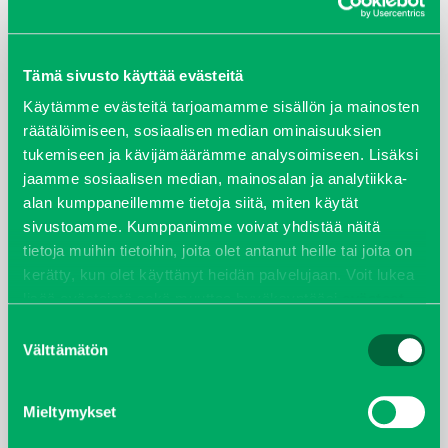
ARKISTOT
Tämä sivusto käyttää evästeitä
maaliskuu 2026
Käytämme evästeitä tarjoamamme sisällön ja mainosten
räätälöimiseen, sosiaalisen median ominaisuuksien
elokuu 2024
tukemiseen ja kävijämäärämme analysoimiseen. Lisäksi
jaamme sosiaalisen median, mainosalan ja analytiikka-
syyskuu 2023
alan kumppaneillemme tietoja siitä, miten käytät
sivustoamme. Kumppanimme voivat yhdistää näitä
joulukuu 2022
tietoja muihin tietoihin, joita olet antanut heille tai joita on
kerätty, kun olet käyttänyt heidän palvelujaan. Voit lukea
huhtikuu 2022
lisää evästeistä sekä muuttaa hyväksyntääsi
evästeet
sivulta.
Suostumuksen
helmikuu 2022
Välttämätön
valinta
joulukuu 2021
Mieltymykset
lokakuu 2021