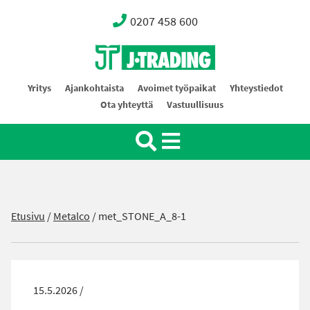
0207 458 600
Oy J-Trading Ab
Yritys
Ajankohtaista
Avoimet työpaikat
Yhteystiedot
Ota yhteyttä
Vastuullisuus
Etusivu
/
Metalco
/
met_STONE_A_8-1
15.5.2026 /