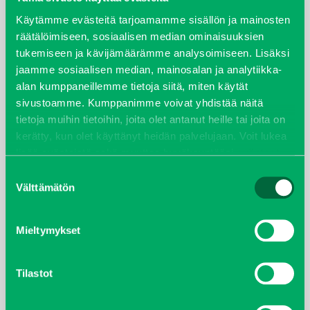
Käytämme evästeitä tarjoamamme sisällön ja mainosten
syyskuu 2023
räätälöimiseen, sosiaalisen median ominaisuuksien
tukemiseen ja kävijämäärämme analysoimiseen. Lisäksi
joulukuu 2022
jaamme sosiaalisen median, mainosalan ja analytiikka-
alan kumppaneillemme tietoja siitä, miten käytät
huhtikuu 2022
sivustoamme. Kumppanimme voivat yhdistää näitä
tietoja muihin tietoihin, joita olet antanut heille tai joita on
helmikuu 2022
kerätty, kun olet käyttänyt heidän palvelujaan. Voit lukea
lisää evästeistä sekä muuttaa hyväksyntääsi
evästeet
joulukuu 2021
sivulta.
Suostumuksen
Välttämätön
valinta
lokakuu 2021
kesäkuu 2021
Mieltymykset
tammikuu 2021
Tilastot
helmikuu 2020