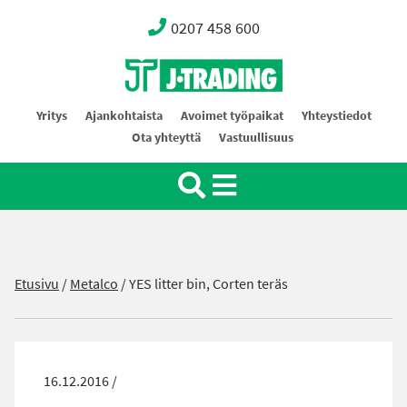
0207 458 600
Oy J-Trading Ab
Yritys
Ajankohtaista
Avoimet työpaikat
Yhteystiedot
Ota yhteyttä
Vastuullisuus
Etusivu
/
Metalco
/
YES litter bin, Corten teräs
16.12.2016 /