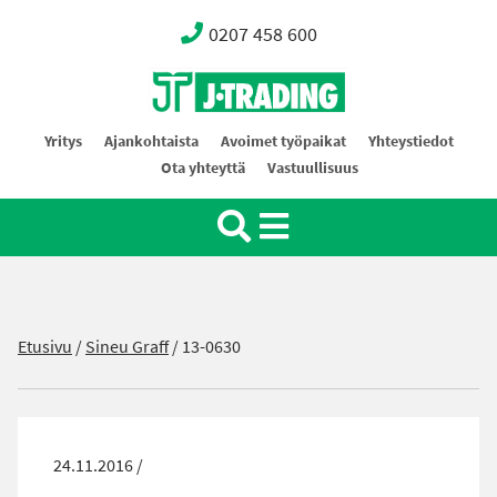
0207 458 600
Oy J-Trading Ab
Yritys
Ajankohtaista
Avoimet työpaikat
Yhteystiedot
Ota yhteyttä
Vastuullisuus
Etusivu
/
Sineu Graff
/
13-0630
24.11.2016 /