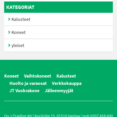
KATEGORIAT
Kalusteet
Koneet
yleiset
Koneet
Vaihtokoneet
Kalusteet
Huolto ja varaosat
Verkkokauppa
JT Vuokrakone
Jälleenmyyjät
Oy J-Trading Ab | Kuriiritie 15, 01510 Vantaa | puh 0207 458 600