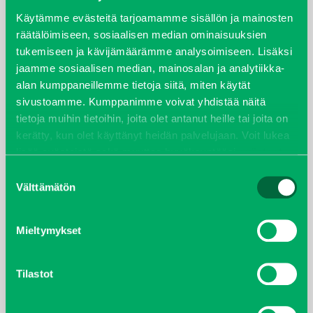
syyskuu 2023
Käytämme evästeitä tarjoamamme sisällön ja mainosten
räätälöimiseen, sosiaalisen median ominaisuuksien
tukemiseen ja kävijämäärämme analysoimiseen. Lisäksi
joulukuu 2022
jaamme sosiaalisen median, mainosalan ja analytiikka-
alan kumppaneillemme tietoja siitä, miten käytät
huhtikuu 2022
sivustoamme. Kumppanimme voivat yhdistää näitä
tietoja muihin tietoihin, joita olet antanut heille tai joita on
helmikuu 2022
kerätty, kun olet käyttänyt heidän palvelujaan. Voit lukea
lisää evästeistä sekä muuttaa hyväksyntääsi
evästeet
joulukuu 2021
sivulta.
Suostumuksen
Välttämätön
valinta
lokakuu 2021
kesäkuu 2021
Mieltymykset
tammikuu 2021
Tilastot
helmikuu 2020