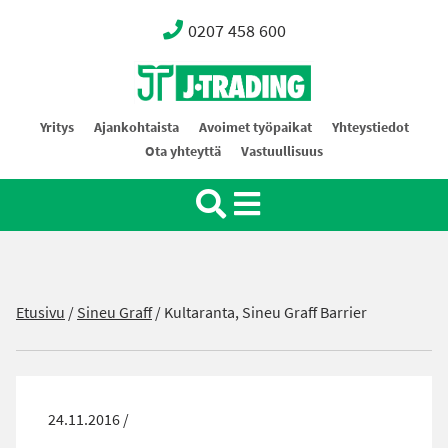
0207 458 600
Oy J-Trading Ab
Yritys
Ajankohtaista
Avoimet työpaikat
Yhteystiedot
Ota yhteyttä
Vastuullisuus
Etusivu
/
Sineu Graff
/
Kultaranta, Sineu Graff Barrier
24.11.2016 /