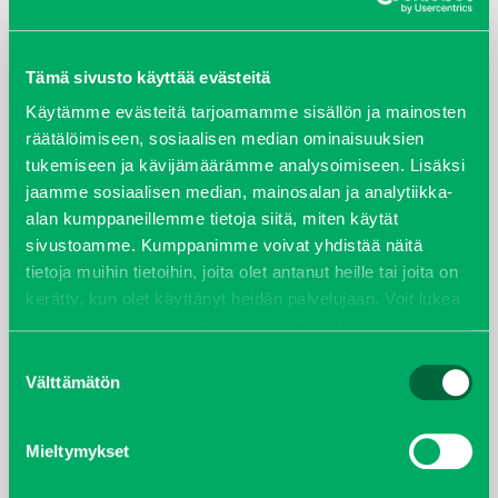
ARKISTOT
Tämä sivusto käyttää evästeitä
maaliskuu 2026
Käytämme evästeitä tarjoamamme sisällön ja mainosten
elokuu 2024
räätälöimiseen, sosiaalisen median ominaisuuksien
tukemiseen ja kävijämäärämme analysoimiseen. Lisäksi
jaamme sosiaalisen median, mainosalan ja analytiikka-
syyskuu 2023
alan kumppaneillemme tietoja siitä, miten käytät
sivustoamme. Kumppanimme voivat yhdistää näitä
joulukuu 2022
tietoja muihin tietoihin, joita olet antanut heille tai joita on
kerätty, kun olet käyttänyt heidän palvelujaan. Voit lukea
huhtikuu 2022
lisää evästeistä sekä muuttaa hyväksyntääsi
evästeet
sivulta.
Suostumuksen
helmikuu 2022
Välttämätön
valinta
joulukuu 2021
Mieltymykset
lokakuu 2021