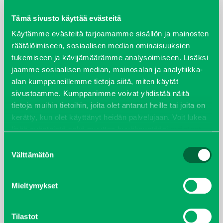
maaliskuu 2026
Tämä sivusto käyttää evästeitä
elokuu 2024
Käytämme evästeitä tarjoamamme sisällön ja mainosten
räätälöimiseen, sosiaalisen median ominaisuuksien
syyskuu 2023
tukemiseen ja kävijämäärämme analysoimiseen. Lisäksi
jaamme sosiaalisen median, mainosalan ja analytiikka-
joulukuu 2022
alan kumppaneillemme tietoja siitä, miten käytät
sivustoamme. Kumppanimme voivat yhdistää näitä
huhtikuu 2022
tietoja muihin tietoihin, joita olet antanut heille tai joita on
kerätty, kun olet käyttänyt heidän palvelujaan. Voit lukea
helmikuu 2022
lisää evästeistä sekä muuttaa hyväksyntääsi
evästeet
sivulta.
Suostumuksen
joulukuu 2021
Välttämätön
valinta
lokakuu 2021
Mieltymykset
kesäkuu 2021
Tilastot