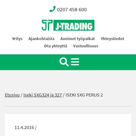
0207 458 600
Oy J-Trading Ab
Yritys
Ajankohtaista
Avoimet työpaikat
Yhteystiedot
Ota yhteyttä
Vastuullisuus
Etusivu
/
Iseki SXG324 ja 327
/
ISEKI SXG PERUS 2
11.4.2016 /