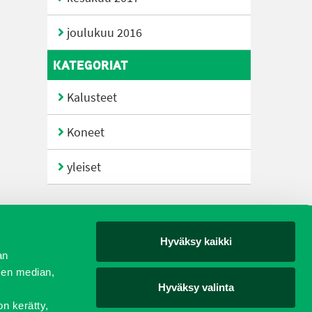
joulukuu 2016
KATEGORIAT
Kalusteet
Koneet
yleiset
Hyväksy kaikki
yjät
an
sen median,
Hyväksy valinta
on kerätty,