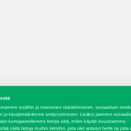
teitä
a varaosat
Verkkokauppa
JT Vuokrakone
Jälleenmy
mamme sisällön ja mainosten räätälöimiseen, sosiaalisen medi
n ja kävijämäärämme analysoimiseen. Lisäksi jaamme sosiaali
alan kumppaneillemme tietoja siitä, miten käytät sivustoamme.
näitä tietoja muihin tietoihin, joita olet antanut heille tai joita 