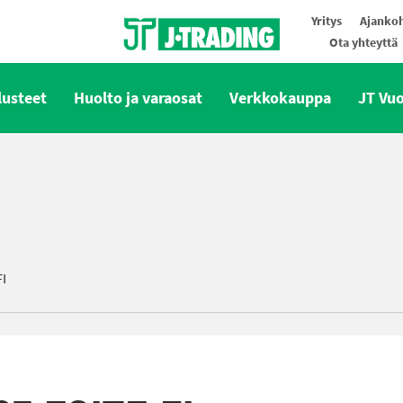
Yritys
Ajankoh
Ota yhteyttä
Oy J-Trading Ab
lusteet
Huolto ja varaosat
Verkkokauppa
JT Vu
FI