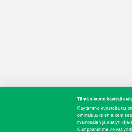
Tämä sivusto käyttää eväs
Koneet
Vaihtokoneet
Kalusteet
Huolto j
Käytämme evästeitä tarjoa
ominaisuuksien tukemisee
mainosalan ja analytiikka-
Kumppanimme voivat yhdistää 