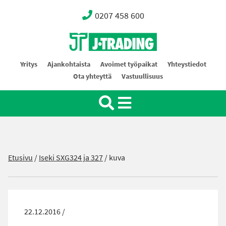
0207 458 600
Oy J-Trading Ab
Yritys
Ajankohtaista
Avoimet työpaikat
Yhteystiedot
Ota yhteyttä
Vastuullisuus
Etusivu
/
Iseki SXG324 ja 327
/
kuva
22.12.2016 /