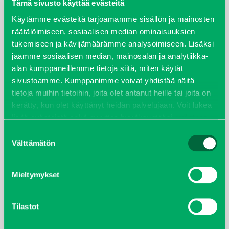
elokuu 2024
Tämä sivusto käyttää evästeitä
Käytämme evästeitä tarjoamamme sisällön ja mainosten
syyskuu 2023
räätälöimiseen, sosiaalisen median ominaisuuksien
tukemiseen ja kävijämäärämme analysoimiseen. Lisäksi
joulukuu 2022
jaamme sosiaalisen median, mainosalan ja analytiikka-
alan kumppaneillemme tietoja siitä, miten käytät
huhtikuu 2022
sivustoamme. Kumppanimme voivat yhdistää näitä
tietoja muihin tietoihin, joita olet antanut heille tai joita on
helmikuu 2022
kerätty, kun olet käyttänyt heidän palvelujaan. Voit lukea
lisää evästeistä sekä muuttaa hyväksyntääsi
evästeet
joulukuu 2021
sivulta.
Suostumuksen
Välttämätön
valinta
lokakuu 2021
Mieltymykset
kesäkuu 2021
tammikuu 2021
Tilastot