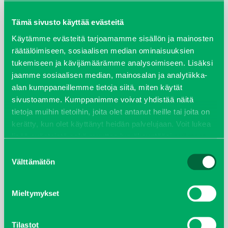
maaliskuu 2026
Tämä sivusto käyttää evästeitä
elokuu 2024
Käytämme evästeitä tarjoamamme sisällön ja mainosten
räätälöimiseen, sosiaalisen median ominaisuuksien
tukemiseen ja kävijämäärämme analysoimiseen. Lisäksi
syyskuu 2023
jaamme sosiaalisen median, mainosalan ja analytiikka-
alan kumppaneillemme tietoja siitä, miten käytät
joulukuu 2022
sivustoamme. Kumppanimme voivat yhdistää näitä
tietoja muihin tietoihin, joita olet antanut heille tai joita on
huhtikuu 2022
kerätty, kun olet käyttänyt heidän palvelujaan. Voit lukea
lisää evästeistä sekä muuttaa hyväksyntääsi
evästeet
helmikuu 2022
sivulta.
Suostumuksen
Välttämätön
valinta
joulukuu 2021
lokakuu 2021
Mieltymykset
kesäkuu 2021
Tilastot