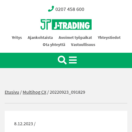
0207 458 600
Oy J-Trading Ab
Yritys
Ajankohtaista
Avoimet työpaikat
Yhteystiedot
Ota yhteyttä
Vastuullisuus
Etusivu
/
Multihog CX
/
20220923_091829
8.12.2023 /