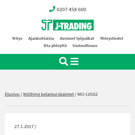
0207 458 600
Oy J-Trading Ab
Yritys
Ajankohtaista
Avoimet työpaikat
Yhteystiedot
Ota yhteyttä
Vastuullisuus
Etusivu
/
Müthing kelamurskaimet
/
MU-LVS02
27.1.2017 /