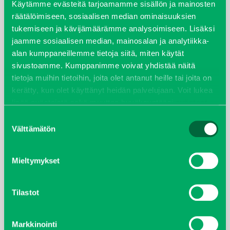
Käytämme evästeitä tarjoamamme sisällön ja mainosten
räätälöimiseen, sosiaalisen median ominaisuuksien
joulukuu 2022
tukemiseen ja kävijämäärämme analysoimiseen. Lisäksi
jaamme sosiaalisen median, mainosalan ja analytiikka-
huhtikuu 2022
alan kumppaneillemme tietoja siitä, miten käytät
sivustoamme. Kumppanimme voivat yhdistää näitä
helmikuu 2022
tietoja muihin tietoihin, joita olet antanut heille tai joita on
kerätty, kun olet käyttänyt heidän palvelujaan. Voit lukea
joulukuu 2021
lisää evästeistä sekä muuttaa hyväksyntääsi
evästeet
sivulta.
Suostumuksen
lokakuu 2021
Välttämätön
valinta
kesäkuu 2021
Mieltymykset
tammikuu 2021
Tilastot
helmikuu 2020
Markkinointi
joulukuu 2019