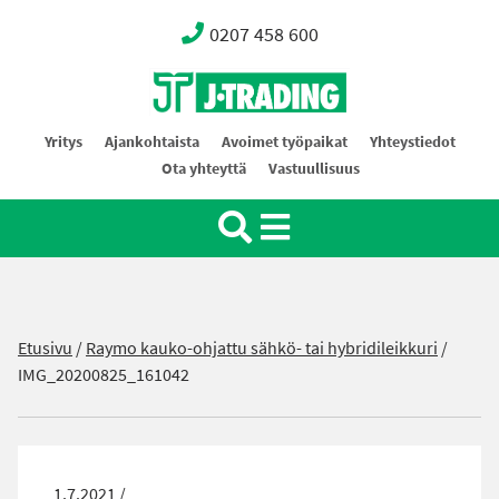
0207 458 600
Oy J-Trading Ab
Yritys
Ajankohtaista
Avoimet työpaikat
Yhteystiedot
Ota yhteyttä
Vastuullisuus
Etusivu
/
Raymo kauko-ohjattu sähkö- tai hybridileikkuri
/
IMG_20200825_161042
1.7.2021 /