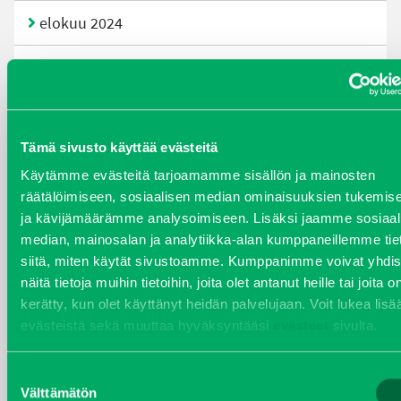
elokuu 2024
syyskuu 2023
joulukuu 2022
Tämä sivusto käyttää evästeitä
huhtikuu 2022
Käytämme evästeitä tarjoamamme sisällön ja mainosten
räätälöimiseen, sosiaalisen median ominaisuuksien tukemis
helmikuu 2022
ja kävijämäärämme analysoimiseen. Lisäksi jaamme sosiaal
median, mainosalan ja analytiikka-alan kumppaneillemme tie
joulukuu 2021
siitä, miten käytät sivustoamme. Kumppanimme voivat yhdis
näitä tietoja muihin tietoihin, joita olet antanut heille tai joita o
lokakuu 2021
kerätty, kun olet käyttänyt heidän palvelujaan. Voit lukea lisä
evästeistä sekä muuttaa hyväksyntääsi
evästeet
sivulta.
kesäkuu 2021
Suostumuksen
tammikuu 2021
Välttämätön
valinta