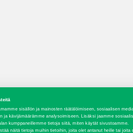
teitä
a varaosat
Verkkokauppa
JT Vuokrakone
Jälleenmy
mamme sisällön ja mainosten räätälöimiseen, sosiaalisen medi
n ja kävijämäärämme analysoimiseen. Lisäksi jaamme sosiaali
alan kumppaneillemme tietoja siitä, miten käytät sivustoamme.
näitä tietoja muihin tietoihin, joita olet antanut heille tai joita 