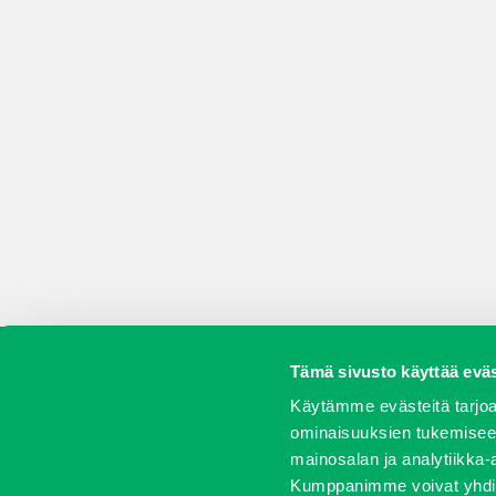
Tämä sivusto käyttää eväs
Koneet
Vaihtokoneet
Kalusteet
Huolto j
Käytämme evästeitä tarjoa
ominaisuuksien tukemisee
mainosalan ja analytiikka-
Kumppanimme voivat yhdistää 