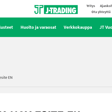
Yritys
Ajankoh
Ota yhteyttä
Oy J-Trading Ab
lusteet
Huolto ja varaosat
Verkkokauppa
JT Vu
site EN