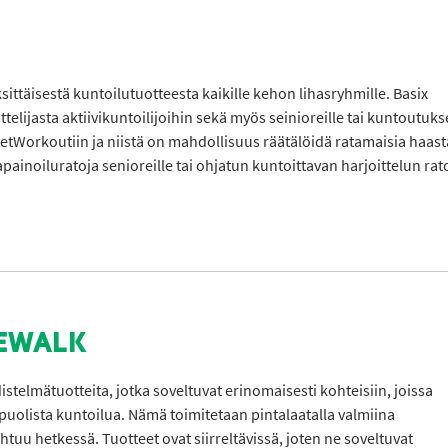
ittäisestä kuntoilutuotteesta kaikille kehon lihasryhmille. Basix
telijasta aktiivikuntoilijoihin sekä myös seinioreille tai kuntoutuk
reetWorkoutiin ja niistä on mahdollisuus räätälöidä ratamaisia haast
painoiluratoja senioreille tai ohjatun kuntoittavan harjoittelun rat
CEWALK
telmätuotteita, jotka soveltuvat erinomaisesti kohteisiin, joissa
ipuolista kuntoilua. Nämä toimitetaan pintalaatalla valmiina
uu hetkessä. Tuotteet ovat siirreltävissä, joten ne soveltuvat