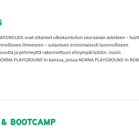
S
ROUDS ovat ottaneet ulkokuntoilun seuraavan askeleen – tuott
uonnolliseen ilmeeseen – sulautuen erinomaisesti luonnolliseen
isuutta ja pehmeyttä rakennettuun elinympäristöön. Uusin
sä NORNA PLAYGROUNS’in kanssa, joissa NORNA PLAYGROUNS’in ROB
 & BOOTCAMP