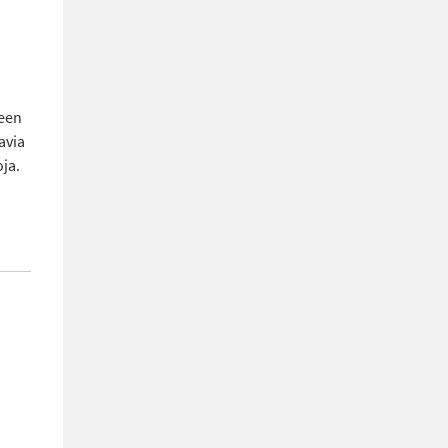
seen
avia
oja.