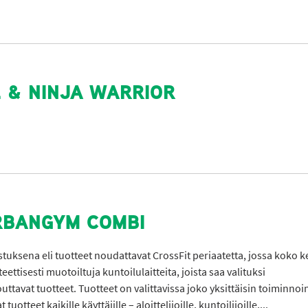
L & NINJA WARRIOR
RBANGYM COMBI
stuksena eli tuotteet noudattavat CrossFit periaatetta, jossa koko 
eettisesti muotoiltuja kuntoilulaitteita, joista saa valituksi
tavat tuotteet. Tuotteet on valittavissa joko yksittäisin toiminnoin
tteet kaikille käyttäjille – aloittelijoille, kuntoilijoille,...