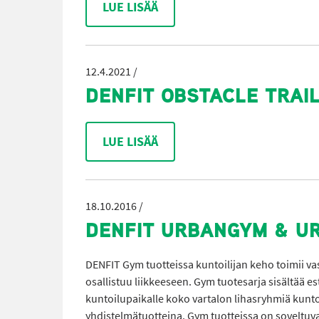
LUE LISÄÄ
12.4.2021 /
DENFIT OBSTACLE TRAI
LUE LISÄÄ
18.10.2016 /
DENFIT URBANGYM & U
DENFIT Gym tuotteissa kuntoilijan keho toimii va
osallistuu liikkeeseen. Gym tuotesarja sisältää est
kuntoilupaikalle koko vartalon lihasryhmiä kuntout
yhdistelmätuotteina. Gym tuotteissa on soveltuvat tuo