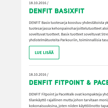
18.10.2016 /
DENFIT BASIXFIT
DENFIT Basix tuotesarja koostuu yhdestätoista yks
tuotesarjassa kehonpainoharjoittelutuotteet aloit
soveltuvat tuotteet. Basix tuotteet soveltuvat St
yhdistelmätuoteita Parkouriin, toiminnallisia tasa
LUE LISÄÄ
18.10.2016 /
DENFIT FITPOINT & PA
DENFIT Fitpoint ja PaceWalk ovat kompakteja yhdis
tilankäyttö rajallinen mutta johon tarvitaan mon
kokonaisuuksina, joten niiden käyttöönotto tapaht