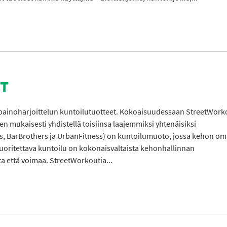
T
painoharjoittelun kuntoilutuotteet. Kokoaisuudessaan StreetWork
den mukaisesti yhdistellä toisiinsa laajemmiksi yhtenäisiksi
cs, BarBrothers ja UrbanFitness) on kuntoilumuoto, jossa kehon o
uoritettava kuntoilu on kokonaisvaltaista kehonhallinnan
ta että voimaa. StreetWorkoutia...