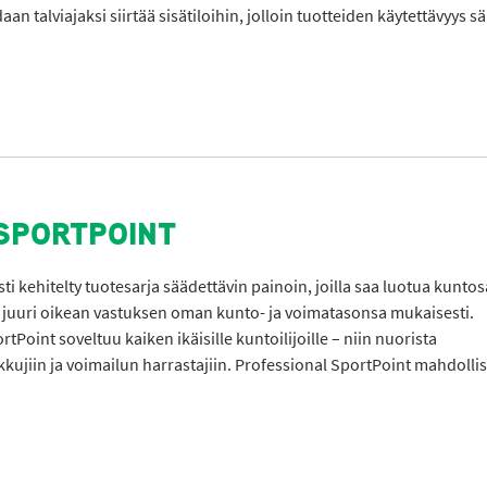
n talviajaksi siirtää sisätiloihin, jolloin tuotteiden käytettävyys sä
SPORTPOINT
i kehitelty tuotesarja säädettävin painoin, joilla saa luotua kuntos
saa juuri oikean vastuksen oman kunto- ja voimatasonsa mukaisesti.
Point soveltuu kaiken ikäisille kuntoilijoille – niin nuorista
iikkujiin ja voimailun harrastajiin. Professional SportPoint mahdolli