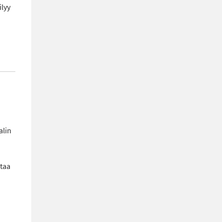
ilyy
alin
staa