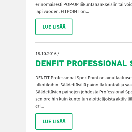
erinomaisesti POP-UP liikuntahankkeisiin tai voidaa
läpi vuoden. FITPOINT on...
LUE LISÄÄ
18.10.2016 /
DENFIT PROFESSIONAL 
DENFIT Professional SportPoint on ainutlaatuisest
ulkotiloihin. Säädettävillä painoilla kuntoilija 
Säädettävien painojen johdosta Professional Sport
senioreihin kuin kuntoilun aloittelijoista aktiivil
eri...
LUE LISÄÄ