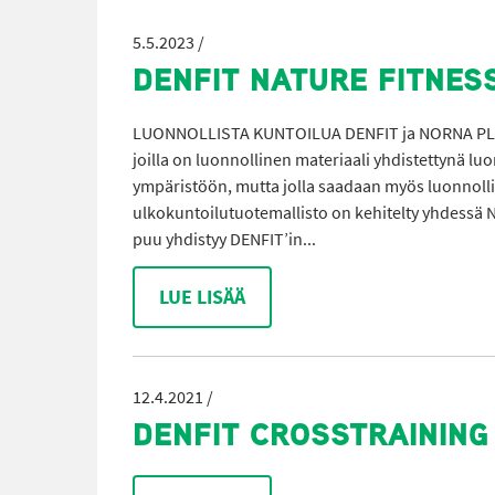
5.5.2023 /
DENFIT NATURE FITNES
LUONNOLLISTA KUNTOILUA DENFIT ja NORNA PLAYG
joilla on luonnollinen materiaali yhdistettynä l
ympäristöön, mutta jolla saadaan myös luonnoll
ulkokuntoilutuotemallisto on kehitelty yhdes
puu yhdistyy DENFIT’in...
LUE LISÄÄ
12.4.2021 /
DENFIT CROSSTRAINING