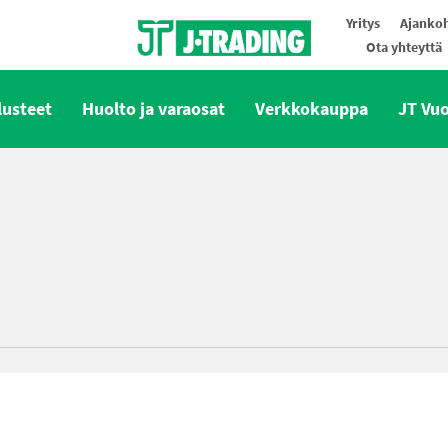
Yritys
Ajankoh
Ota yhteyttä
Oy J-Trading Ab
lusteet
Huolto ja varaosat
Verkkokauppa
JT Vu